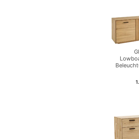
G
Lowboar
Beleucht
1