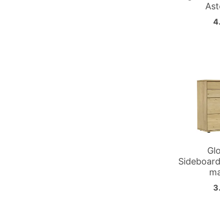
Ast
4
Gl
Sideboard
ma
3