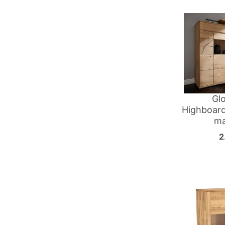
Gl
Highboard
ma
2