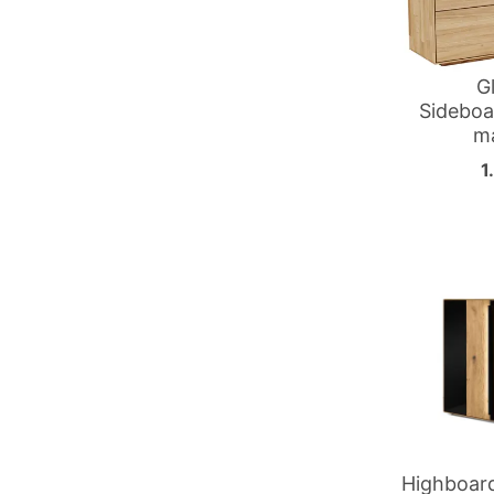
G
Sideboa
ma
1
Highboard