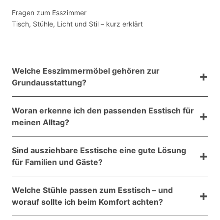
Fragen zum Esszimmer
Tisch, Stühle, Licht und Stil – kurz erklärt
Welche Esszimmermöbel gehören zur
Grundausstattung?
Das Herzstück ist der Esstisch – dazu kommen
Woran erkenne ich den passenden Esstisch für
passende Stühle oder eine Sitzbank. Für Stauraum
meinen Alltag?
und Ordnung sorgen Sideboards, Kommoden oder
Vitrinen, zum Beispiel für Geschirr, Gläser und
Neben dem Stil zählen vor allem Funktion und
Besteck.
Sind ausziehbare Esstische eine gute Lösung
Material. Überlegen Sie, wie viele Personen
für Familien und Gäste?
regelmäßig am Tisch sitzen und wie viel Platz Sie im
Raum wirklich zur Verfügung haben.
Ja, wenn Sie öfter Besuch haben oder flexibel
Welche Stühle passen zum Esstisch – und
bleiben möchten. Moderne Auszieh- oder
worauf sollte ich beim Komfort achten?
Klappfunktionen schaffen bei Bedarf schnell mehr
Platz, ohne dass der Tisch dauerhaft groß sein