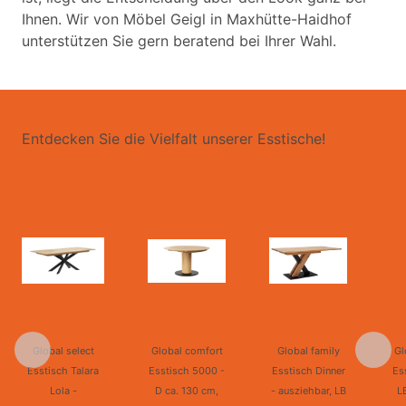
Ihnen. Wir von Möbel Geigl in Maxhütte-Haidhof
unterstützen Sie gern beratend bei Ihrer Wahl.
Entdecken Sie die Vielfalt unserer Esstische!
Global select
Global comfort
Global family
Gl
Esstisch Talara
Esstisch 5000 -
Esstisch Dinner
Es
Lola -
D ca. 130 cm,
- ausziehbar, LB
L