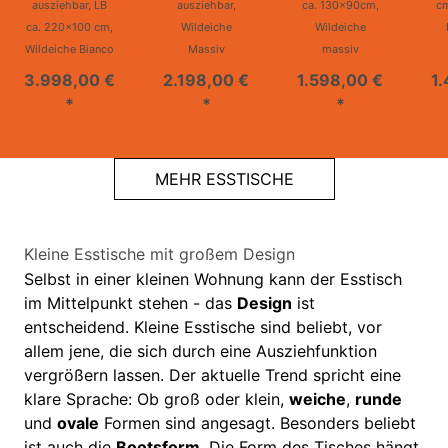
ausziehbar, LB
ausziehbar,
ca. 130x90cm,
cm
ca. 220x100 cm,
Wildeiche
Wildeiche
Wildeiche Bianco
Massiv
massiv
3.998,00 €
2.198,00 €
1.598,00 €
1
*
*
*
MEHR ESSTISCHE
Kleine Esstische mit großem Design
Selbst in einer kleinen Wohnung kann der Esstisch
im Mittelpunkt stehen - das
Design
ist
entscheidend. Kleine Esstische sind beliebt, vor
allem jene, die sich durch eine Ausziehfunktion
vergrößern lassen. Der aktuelle Trend spricht eine
klare Sprache: Ob groß oder klein,
weiche
,
runde
und
ovale
Formen sind angesagt. Besonders beliebt
ist auch die
Bootsform
. Die Form des Tisches hängt