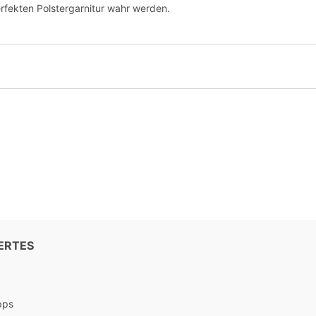
erfekten Polstergarnitur wahr werden.
ERTES
pps