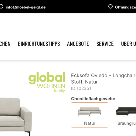
info@moebel-geigl.de
Öffnungsze
CHEN
EINRICHTUNGSTIPPS
ANGEBOTE
SERVICE
ÜBER 
Ecksofa Oviedo - Longchair l
Stoff, Natur
ID 102351
Chenilleflachgewebe
Natur
Braungrü