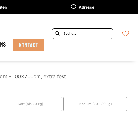
iten
Adresse
UNS
KONTAKT
ht - 100x200cm, extra fest
Soft (bis 60 kg)
Medium (60 - 80 kg)