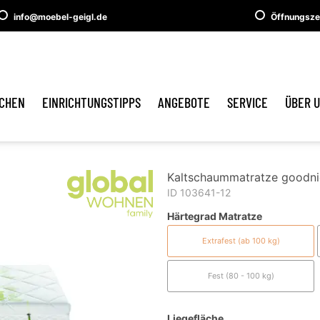
info@moebel-geigl.de
Öffnungsze
CHEN
EINRICHTUNGSTIPPS
ANGEBOTE
SERVICE
ÜBER 
Kaltschaummatratze goodnig
ID 103641-12
Härtegrad Matratze
Extrafest (ab 100 kg)
Fest (80 - 100 kg)
Liegefläche