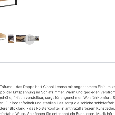
äume - das Doppelbett Global Lenoso mit angenehmem Flair. Im zei
epol der Entspannung im Schlafzimmer. Warm und gediegen verströ
egehöhe, 4-fach verstellbar, sorgt für angenehmen Wohlfühlkomfort. 
n. Für Bodenfreiheit und stabilen Halt sorgt die schicke schieferfar
erer Blickfang - das Polsterkopfteil in anthrazitfarbigem Kunstled
fortable Weise. So können Sie entspannt ein Buch lesen, Musik höre