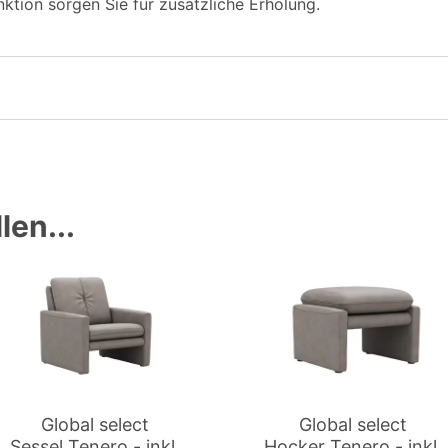
tion sorgen Sie für zusätzliche Erholung.
len...
Global select
Global select
Sessel Tenero - inkl.
Hocker Tenero - inkl.