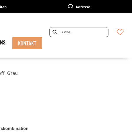
iten
Adresse
UNS
KONTAKT
off, Grau
nskombination