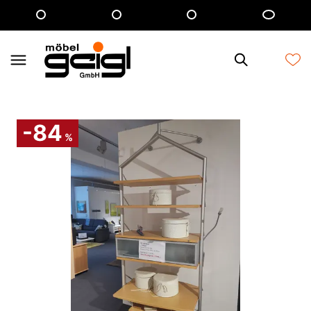
-84
%