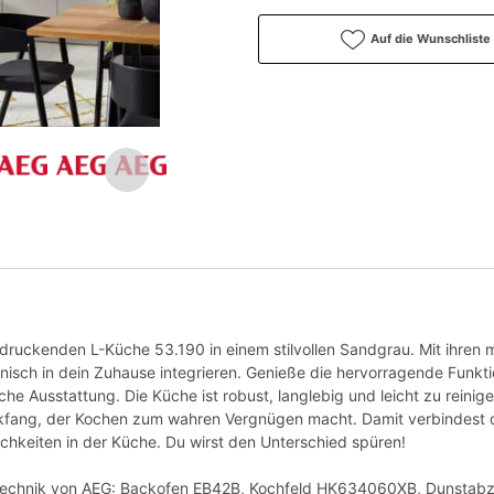
Auf die Wunschliste
druckenden L-Küche 53.190 in einem stilvollen Sandgrau. Mit ihren 
onisch in dein Zuhause integrieren. Genieße die hervorragende Funkti
e Ausstattung. Die Küche ist robust, langlebig und leicht zu reinig
lickfang, der Kochen zum wahren Vergnügen macht. Damit verbindest du
hkeiten in der Küche. Du wirst den Unterschied spüren!
kentechnik von AEG: Backofen EB42B, Kochfeld HK634060XB, Dunst