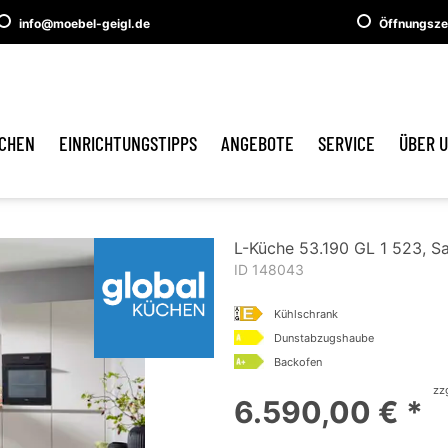
info@moebel-geigl.de
Öffnungsze
CHEN
EINRICHTUNGSTIPPS
ANGEBOTE
SERVICE
ÜBER 
L-Küche 53.190 GL 1 523, S
ID 148043
Kühlschrank
Dunstabzugshaube
Backofen
zz
6.590,00 € *