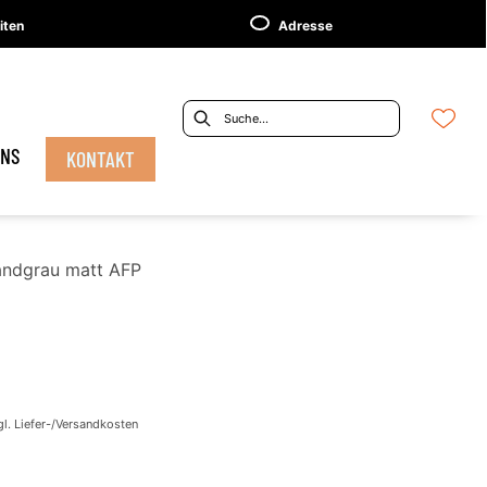
iten
Adresse
UNS
KONTAKT
andgrau matt AFP
gl. Liefer-/Versandkosten