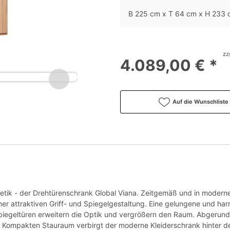
B 225 cm x T 64 cm x H 233
zz
4.089,00 € *
Auf die Wunschliste
tik - der Drehtürenschrank Global Viana. Zeitgemäß und in moderner
ner attraktiven Griff- und Spiegelgestaltung. Eine gelungene und ha
iegeltüren erweitern die Optik und vergrößern den Raum. Abgerundet
. Kompakten Stauraum verbirgt der moderne Kleiderschrank hinter 